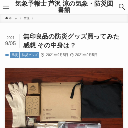
気象予報士 芦沢 涼の気象・防災図
書館
ホーム
防災
無印良品の防災グッズ買ってみた
2021
9/05
感想 その中身は？
2021年9月5日
2021年9月5日
防災
防災グッズ